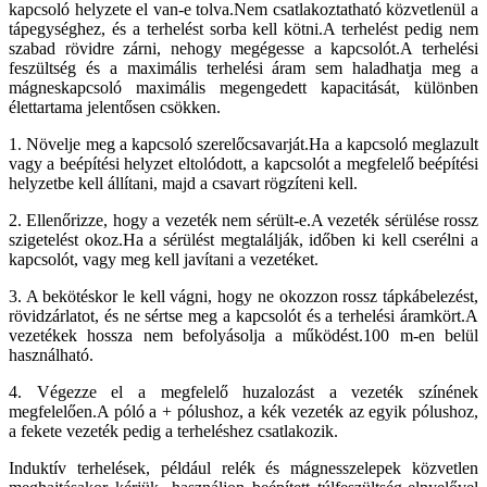
kapcsoló helyzete el van-e tolva.Nem csatlakoztatható közvetlenül a
tápegységhez, és a terhelést sorba kell kötni.A terhelést pedig nem
szabad rövidre zárni, nehogy megégesse a kapcsolót.A terhelési
feszültség és a maximális terhelési áram sem haladhatja meg a
mágneskapcsoló maximális megengedett kapacitását, különben
élettartama jelentősen csökken.
1. Növelje meg a kapcsoló szerelőcsavarját.Ha a kapcsoló meglazult
vagy a beépítési helyzet eltolódott, a kapcsolót a megfelelő beépítési
helyzetbe kell állítani, majd a csavart rögzíteni kell.
2. Ellenőrizze, hogy a vezeték nem sérült-e.A vezeték sérülése rossz
szigetelést okoz.Ha a sérülést megtalálják, időben ki kell cserélni a
kapcsolót, vagy meg kell javítani a vezetéket.
3. A bekötéskor le kell vágni, hogy ne okozzon rossz tápkábelezést,
rövidzárlatot, és ne sértse meg a kapcsolót és a terhelési áramkört.A
vezetékek hossza nem befolyásolja a működést.100 m-en belül
használható.
4. Végezze el a megfelelő huzalozást a vezeték színének
megfelelően.A póló a + pólushoz, a kék vezeték az egyik pólushoz,
a fekete vezeték pedig a terheléshez csatlakozik.
Induktív terhelések, például relék és mágnesszelepek közvetlen