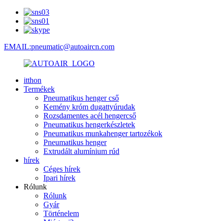
EMAIL:pneumatic@autoaircn.com
itthon
Termékek
Pneumatikus henger cső
Kemény króm dugattyúrudak
Rozsdamentes acél hengercső
Pneumatikus hengerkészletek
Pneumatikus munkahenger tartozékok
Pneumatikus henger
Extrudált alumínium rúd
hírek
Céges hírek
Ipari hírek
Rólunk
Rólunk
Gyár
Történelem