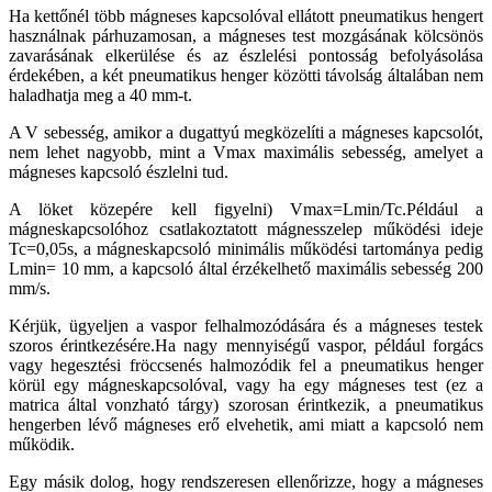
Ha kettőnél több mágneses kapcsolóval ellátott pneumatikus hengert
használnak párhuzamosan, a mágneses test mozgásának kölcsönös
zavarásának elkerülése és az észlelési pontosság befolyásolása
érdekében, a két pneumatikus henger közötti távolság általában nem
haladhatja meg a 40 mm-t.
A V sebesség, amikor a dugattyú megközelíti a mágneses kapcsolót,
nem lehet nagyobb, mint a Vmax maximális sebesség, amelyet a
mágneses kapcsoló észlelni tud.
A löket közepére kell figyelni) Vmax=Lmin/Tc.Például a
mágneskapcsolóhoz csatlakoztatott mágnesszelep működési ideje
Tc=0,05s, a mágneskapcsoló minimális működési tartománya pedig
Lmin= 10 mm, a kapcsoló által érzékelhető maximális sebesség 200
mm/s.
Kérjük, ügyeljen a vaspor felhalmozódására és a mágneses testek
szoros érintkezésére.Ha nagy mennyiségű vaspor, például forgács
vagy hegesztési fröccsenés halmozódik fel a pneumatikus henger
körül egy mágneskapcsolóval, vagy ha egy mágneses test (ez a
matrica által vonzható tárgy) szorosan érintkezik, a pneumatikus
hengerben lévő mágneses erő elvehetik, ami miatt a kapcsoló nem
működik.
Egy másik dolog, hogy rendszeresen ellenőrizze, hogy a mágneses