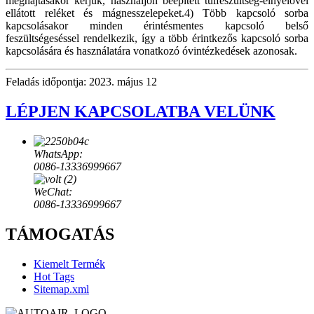
meghajtásakor kérjük, használjon beépített túlfeszültség-elnyelővel
ellátott reléket és mágnesszelepeket.4) Több kapcsoló sorba
kapcsolásakor minden érintésmentes kapcsoló belső
feszültségeséssel rendelkezik, így a több érintkezős kapcsoló sorba
kapcsolására és használatára vonatkozó óvintézkedések azonosak.
Feladás időpontja: 2023. május 12
LÉPJEN KAPCSOLATBA VELÜNK
WhatsApp:
0086-13336999667
WeChat:
0086-13336999667
TÁMOGATÁS
Kiemelt Termék
Hot Tags
Sitemap.xml