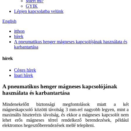
Miért mi?
GYIK
Lépjen kapcsolatba velünk
English
itthon
hírek
A pneumatikus henger mágneses kapcsolójának használata és
karbantartása
hírek
Céges hírek
Ipari hírek
A pneumatikus henger mágneses kapcsolójának
használata és karbantartása
Mindenekelőtt biztonsági megfontolások miatt a két
mágneskapcsoló közötti távolság 3 mm-rel nagyobb legyen, mint a
maximális hiszterézis távolság, és ekkor a mágneses kapcsolót nem
lehet erős mágneses térrel rendelkező berendezések, például
elektromos hegesztőberendezések mellé telepíteni.